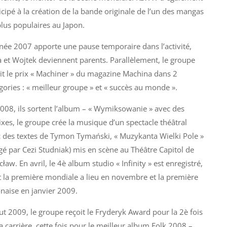
icipé à la création de la bande originale de l’un des mangas
plus populaires au Japon.
née 2007 apporte une pause temporaire dans l’activité,
 et Wojtek deviennent parents. Parallèlement, le groupe
it le prix « Machiner » du magazine Machina dans 2
gories : « meilleur groupe » et « succès au monde ».
008, ils sortent l’album – « Wymiksowanie » avec des
xes, le groupe crée la musique d’un spectacle théâtral
 des textes de Tymon Tymański, « Muzykanta Wielki Pole »
igé par Cezi Studniak) mis en scène au Théâtre Capitol de
ław. En avril, le 4è album studio « Infinity » est enregistré,
 la première mondiale a lieu en novembre et la première
naise en janvier 2009.
t 2009, le groupe reçoit le Fryderyk Award pour la 2è fois
a carrière, cette fois pour le meilleur album Folk 2008 –