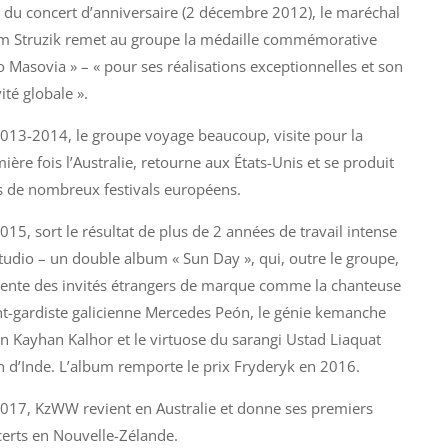
 du concert d’anniversaire (2 décembre 2012), le maréchal
 Struzik remet au groupe la médaille commémorative
o Masovia » – « pour ses réalisations exceptionnelles et son
vité globale ».
013-2014, le groupe voyage beaucoup, visite pour la
ière fois l’Australie, retourne aux États-Unis et se produit
 de nombreux festivals européens.
015, sort le résultat de plus de 2 années de travail intense
tudio – un double album « Sun Day », qui, outre le groupe,
ente des invités étrangers de marque comme la chanteuse
t-gardiste galicienne Mercedes Peón, le génie kemanche
an Kayhan Kalhor et le virtuose du sarangi Ustad Liaquat
 d’Inde. L’album remporte le prix Fryderyk en 2016.
017, KzWW revient en Australie et donne ses premiers
erts en Nouvelle-Zélande.