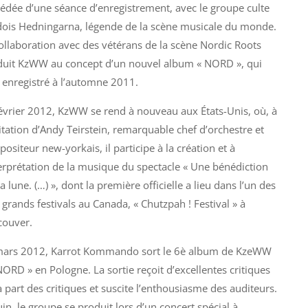
édée d’une séance d’enregistrement, avec le groupe culte
ois Hedningarna, légende de la scène musicale du monde.
ollaboration avec des vétérans de la scène Nordic Roots
uit KzWW au concept d’un nouvel album « NORD », qui
 enregistré à l’automne 2011.
évrier 2012, KzWW se rend à nouveau aux États-Unis, où, à
vitation d’Andy Teirstein, remarquable chef d’orchestre et
ositeur new-yorkais, il participe à la création et à
terprétation de la musique du spectacle « Une bénédiction
la lune. (…) », dont la première officielle a lieu dans l’un des
 grands festivals au Canada, « Chutzpah ! Festival » à
couver.
mars 2012, Karrot Kommando sort le 6è album de KzeWW
NORD » en Pologne. La sortie reçoit d’excellentes critiques
a part des critiques et suscite l’enthousiasme des auditeurs.
uin, le groupe se produit lors d’un concert spécial à