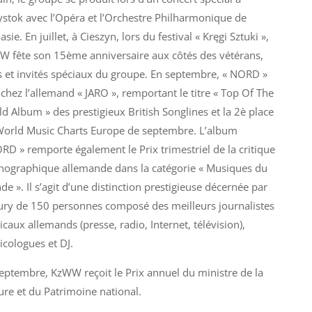
ystok avec l’Opéra et l’Orchestre Philharmonique de
asie. En juillet, à Cieszyn, lors du festival « Kręgi Sztuki »,
 fête son 15ème anniversaire aux côtés des vétérans,
 et invités spéciaux du groupe. En septembre, « NORD »
 chez l’allemand « JARO », remportant le titre « Top Of The
d Album » des prestigieux British Songlines et la 2è place
orld Music Charts Europe de septembre. L’album
RD » remporte également le Prix trimestriel de la critique
ographique allemande dans la catégorie « Musiques du
e ». Il s’agit d’une distinction prestigieuse décernée par
ury de 150 personnes composé des meilleurs journalistes
caux allemands (presse, radio, Internet, télévision),
cologues et DJ.
eptembre, KzWW reçoit le Prix annuel du ministre de la
ure et du Patrimoine national.