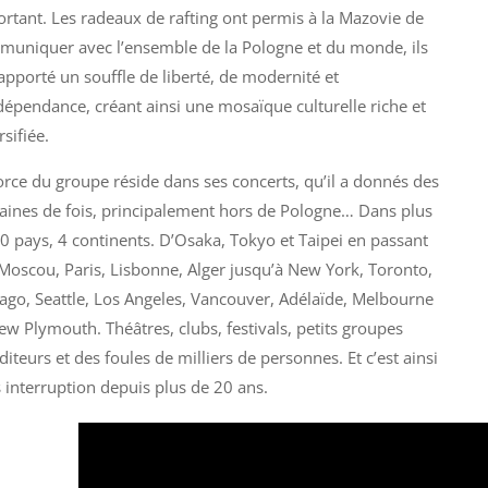
rtant. Les radeaux de rafting ont permis à la Mazovie de
uniquer avec l’ensemble de la Pologne et du monde, ils
apporté un souffle de liberté, de modernité et
dépendance, créant ainsi une mosaïque culturelle riche et
rsifiée.
orce du groupe réside dans ses concerts, qu’il a donnés des
aines de fois, principalement hors de Pologne… Dans plus
0 pays, 4 continents. D’Osaka, Tokyo et Taipei en passant
Moscou, Paris, Lisbonne, Alger jusqu’à New York, Toronto,
ago, Seattle, Los Angeles, Vancouver, Adélaïde, Melbourne
ew Plymouth. Théâtres, clubs, festivals, petits groupes
diteurs et des foules de milliers de personnes. Et c’est ainsi
 interruption depuis plus de 20 ans.