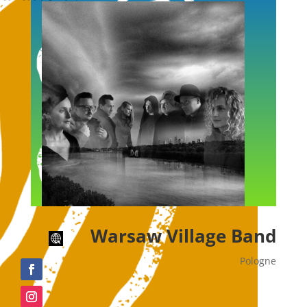
Warsaw Village Band
Pologne